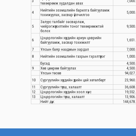
3
7,000.
төхөөрөмж худалдан авах
Нийтийн эзэмшлийн барилга байгууламж
4
5,000.
тохижуулах, засвар үйлчилгээ
Залуус талбайг засварлаж,
5
чийрэгжүүлэлтийн тоног төхөөрөмжтэй
9,500.
болох
Цэцэрлэгийн хүүхдийн ариун цэврийн
6
1,651.
байгууламж, засвар тохижилт
7
Улсын баяр наадмын зардал
7,000.
8
Нийтийн эзэмшлийн газрын гэрэлтүүлэг
1,000.
Бусад
4,500.
9
Хөв цөөрөм байгуулах
4,500.
Улсын төсөв
94,027.
10
Сургуулийн хүүхдийн үдийн цай хөтөлбөрт
23,960.
11
Сургуулийн түлш, халаалт
36,608.
12
Цэцэрлэгийн хүүхдийн хоол хүнс
19,552.
13
Цэцэрлэгийн түлш, халаалт
13,906.
Нийт дүн:
144,678.