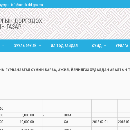
шуудан:
info@umch.dd.gov.mn
РГЫН ДЭРГЭДЭХ
Н ГАЗАР
ХУУЛЬ ЭРХ ЗҮЙ
ИЛ ТОД БАЙДАЛ
СУМД
УРИЛГА
ОНЫ ГУРВАНЗАГАЛ СУМЫН БАРАА, АЖИЛ, ҮЙЛЧИЛГЭЭ ХУДАЛДАН АВАЛТЫН 
60
00
5,000.00
-
ШХА
00
10,000.00
-
ХА
2018.02.01
2018.02