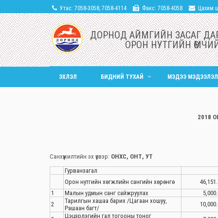
Утас: 7058-3058, 7058-4114
Факс: 7058-4058
Цахим 
ДОРНОД АЙМГИЙН ЗАСАГ ДА
ОРОН НУТГИЙН ӨМЧИЙ
ЭХЛЭЛ
БИДНИЙ ТУХАЙ
МЭДЭЭ МЭДЭЭЛЭЛ
2018 
Санхүүжилтийн эх үүсвэр:
ОНХС, ОНТ, УТ
Гурванзагал
Орон нутгийн хөгжлийн сангийн хөрөнгө
46,151.
1
Малын удмын санг сайжруулах
5,000.
Тарилгын хашаа барих /Цагаан хошуу,
2
10,000.
Рашаан багт/
Цэцэрлэгийн гал тогооны тоног